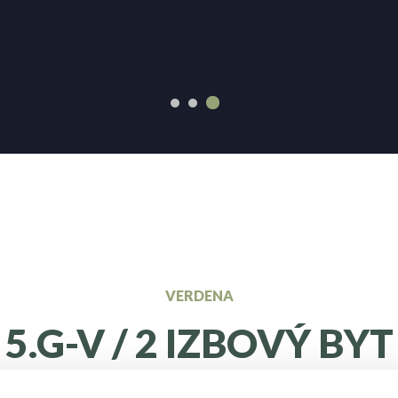
VERDENA
5.G-V / 2 IZBOVÝ BYT
SPÄŤ NA PONUKU