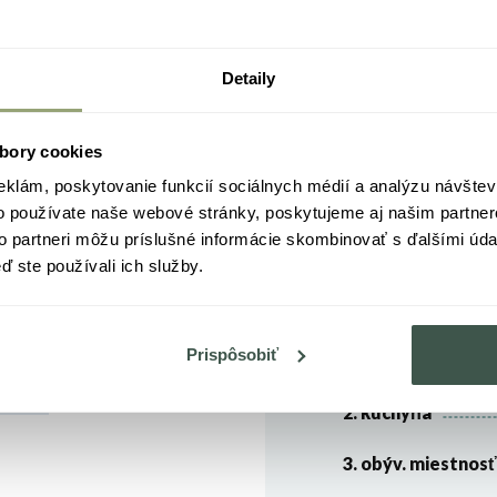
Detaily
bory cookies
49,25 m²
ia
eklám, poskytovanie funkcií sociálnych médií a analýzu návšte
Rozloha
o používate naše webové stránky, poskytujeme aj našim partner
to partneri môžu príslušné informácie skombinovať s ďalšími údaj
5NP
ď ste používali ich služby.
]
Podlažie
Prispôsobiť
1. vstupná predsi
a
2. kuchyňa
3. obýv. miestnosť