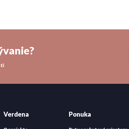
ývanie?
ti
Verdena
Ponuka