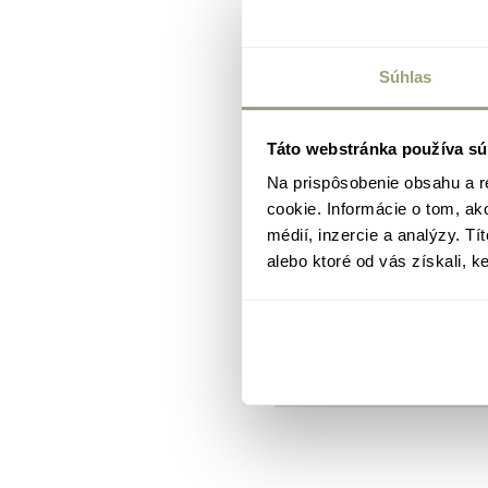
Súhlas
Táto webstránka používa sú
Možnosti financovan
Na prispôsobenie obsahu a r
cookie. Informácie o tom, ak
médií, inzercie a analýzy. Tí
alebo ktoré od vás získali, ke
Stiahnuť pôdorys [PDF
Dizajn manuál Verden