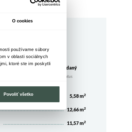
O cookies
9,03 m²
vnosti používame súbory
Terasa
om v oblasti sociálnych
mi, ktoré ste im poskytli
2
Predaný
Izby
Status
Povoliť všetko
2
eň
5,58 m
2
12,66 m
2
11,57 m