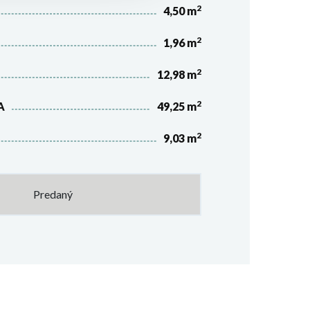
2
4,50 m
2
1,96 m
2
12,98 m
2
A
49,25 m
2
9,03 m
Predaný